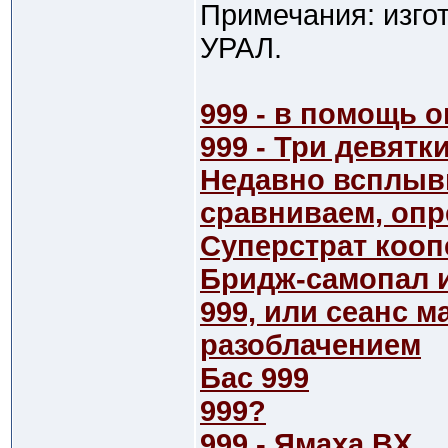
Примечания: изго
УРАЛ.
999 - в помощь
999 - Три девятки
Недавно всплывш
сравниваем, оп
Суперстрат кооп
Бридж-самопал и
999, или сеанс 
разоблачением
Бас 999
999?
999 - Ямаха BX