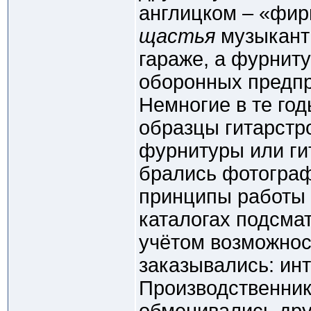
англицком – «фир
щастья
музыканты
гараже, а фурнит
оборонных предпр
Немногие в те го
образцы гитарстро
фурнитуры или ги
брались фотограф
принципы работы т
каталогах подсма
учётом возможнос
заказывались: инт
Производственник