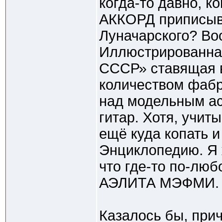
когда-то давно, ко
АККОРД приписыва
Луначарского? Во
Иллюстрированна
СССР» ставящая в
количеством фабр
над модельным ас
гитар. Хотя, учит
ещё куда копать 
Энциклопедию. Я 
что где-то по-люб
АЭЛИТА МЭФМИ.
Казалось бы, при