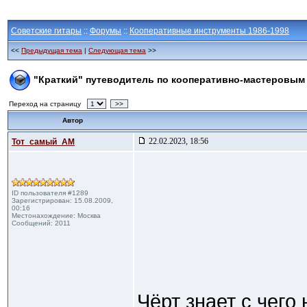
Советские гитары
::
Форумы
::
Кооперативные инструменты 1986-1998
<<
Предыдущая тема
|
Следующая тема
>>
"Краткий" путеводитель по кооперативно-мастеровым
Переход на страницу
>>
Автор
22.02.2023, 18:56
Тот_самый_АМ
ID пользователя #1289
Зарегистрирован: 15.08.2009,
00:16
Местонахождение: Москва
Сообщений: 2011
Чёрт знает с чего