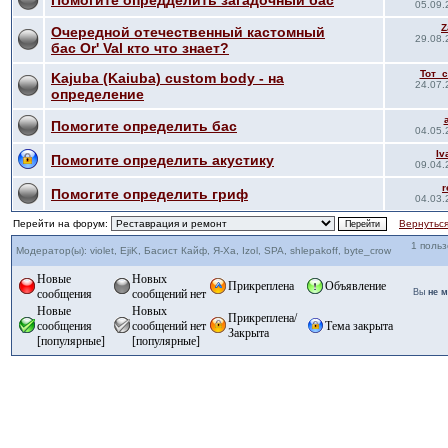
Помогите опредделить загадочный бас
05.09.
Z
Очередной отечественный кастомный
29.08.
бас Or' Val кто что знает?
Тот_
Kajuba (Kaiuba) custom body - на
24.07.
определение
Помогите определить бас
04.05.
Iv
Помогите определить акустику
09.04.
r
Помогите определить гриф
04.03.
Перейти на форум:
Вернуться
1 поль
Модератор(ы): violet, EjiK, Басист Кайф, Я-Ха, Izol, SPA, shlepakoff, byte_crow
Новые
Новых
Прикреплена
Объявление
сообщения
сообщений нет
Вы
не 
Новые
Новых
Прикреплена/
сообщения
сообщений нет
Тема закрыта
Закрыта
[популярные]
[популярные]