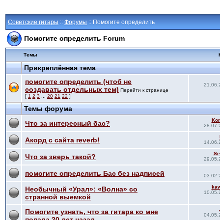
Советские гитары
::
Форумы
:: Помогите определить
Помогите определить Forum
Темы
Прикреплённая тема
помогите определить (чтоб не
21.06.
создавать отдельных тем)
Перейти к странице
[
1
2
3
...
20
21
22
]
Темы форума
Ko
Что за интересный бас?
28.07.
Акорд с сайта reverb!
14.06.
Se
Что за зверь такой?
29.05.
помогите определить Бас без надписей
03.02.
ka
Необычный «Урал»: «Волна» со
10.05.
странной выемкой
Помогите узнать, что за гитара ко мне
04.05.
попала 20 лет назад