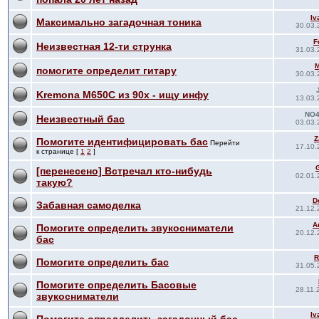
Iv
Максимально загадочная тоника
30.03.
F
Неизвестная 12-ти струнка
31.03.
M
помогите определит гитару
30.03.
Kremona M650C из 90х - ищу инфу
13.03.
NO4
Неизвестный бас
03.03.
Z
Помогите идентифицировать бас
Перейти
17.10.
к странице [
1
2
]
G
[перенесено] Встречал кто-нибудь
02.01.
такую?
D
Забавная самоделка
21.12.
A
Помогите определить звукосниматели
20.12.
бас
R
Помогите определить бас
31.05.
Помогите определить Басовые
28.11.
звукосниматели
Iv